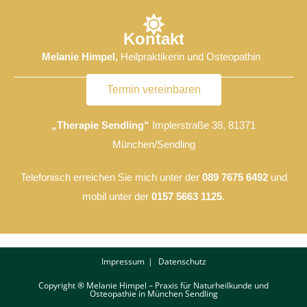
Kontakt
Melanie Himpel,
Heilpraktikerin und Osteopathin
Termin vereinbaren
„Therapie Sendling“
Implerstraße 38, 81371
München/Sendling
Telefonisch erreichen Sie mich unter der
089 7675 6492
und
mobil unter der
0157 5663 1125
.
Impressum
Datenschutz
Copyright ® Melanie Himpel – Praxis für Naturheilkunde und
Osteopathie in München Sendling