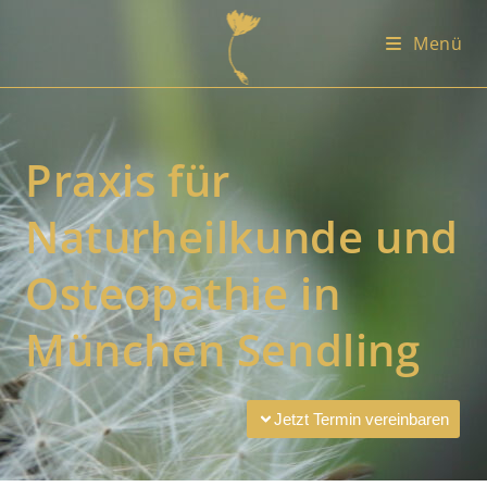
Menü
Praxis für
Naturheilkunde und
Osteopathie in
München Sendling
Jetzt Termin vereinbaren